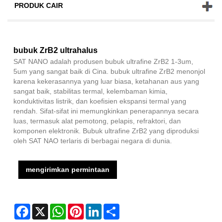
PRODUK CAIR
bubuk ZrB2 ultrahalus
SAT NANO adalah produsen bubuk ultrafine ZrB2 1-3um,
5um yang sangat baik di Cina. bubuk ultrafine ZrB2 menonjol
karena kekerasannya yang luar biasa, ketahanan aus yang
sangat baik, stabilitas termal, kelembaman kimia,
konduktivitas listrik, dan koefisien ekspansi termal yang
rendah. Sifat-sifat ini memungkinkan penerapannya secara
luas, termasuk alat pemotong, pelapis, refraktori, dan
komponen elektronik. Bubuk ultrafine ZrB2 yang diproduksi
oleh SAT NAO terlaris di berbagai negara di dunia.
mengirimkan permintaan
Facebook
X
WhatsApp
Pinterest
LinkedIn
Share