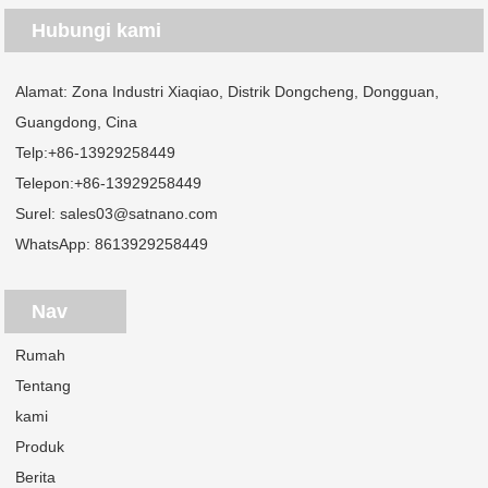
Hubungi kami
Alamat: Zona Industri Xiaqiao, Distrik Dongcheng, Dongguan,
Guangdong, Cina
Telp:
+86-13929258449
Telepon:
+86-13929258449
Surel:
sales03@satnano.com
WhatsApp:
8613929258449
Nav
Rumah
Tentang
kami
Produk
Berita