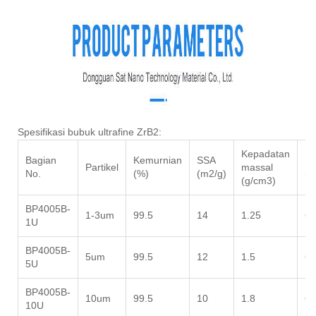
Spesifikasi bubuk ultrafine ZrB2:
Kepadatan
Bagian
Kemurnian
SSA
Ke
Partikel
massal
No.
(%)
(m2/g)
(g
(g/cm3)
BP4005B-
1-3um
99.5
14
1.25
6.
1U
BP4005B-
5um
99.5
12
1.5
6.
5U
BP4005B-
10um
99.5
10
1.8
6.
10U