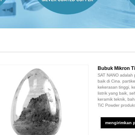
Bubuk Mikron T
SAT NANO adalah p
baik di Cina. partik
kekerasan tinggi, k
listrik yang baik,
keramik teknik, bah
TiC Powder produks
mengirimkan 