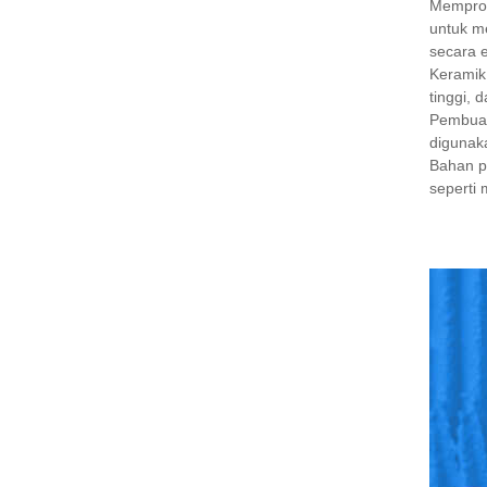
Memprod
untuk me
secara 
Keramik
tinggi, 
Pembuata
digunaka
Bahan pe
seperti 