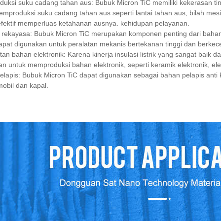
uksi suku cadang tahan aus: Bubuk Micron TiC memiliki kekerasan ti
mproduksi suku cadang tahan aus seperti lantai tahan aus, bilah mesi
efektif memperluas ketahanan ausnya. kehidupan pelayanan.
 rekayasa: Bubuk Micron TiC merupakan komponen penting dari bahan
dapat digunakan untuk peralatan mekanis bertekanan tinggi dan berkecepa
n bahan elektronik: Karena kinerja insulasi listrik yang sangat baik dan
n untuk memproduksi bahan elektronik, seperti keramik elektronik, elektr
lapis: Bubuk Micron TiC dapat digunakan sebagai bahan pelapis anti k
mobil dan kapal.