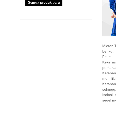
Semua produk baru
Micron 
berikut:
Fitur:
Kekerasa
perkakas
Ketahana
memiliki
Ketahana
sehingg
Isolasi 
segel me