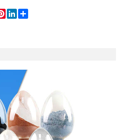
atsApp
Pinterest
LinkedIn
Share