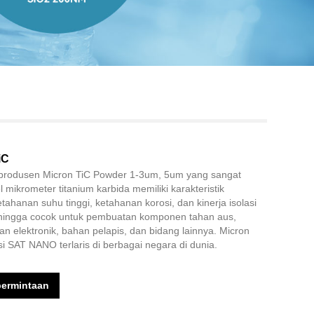
Live
iC
rodusen Micron TiC Powder 1-3um, 5um yang sangat
el mikrometer titanium karbida memiliki karakteristik
etahanan suhu tinggi, ketahanan korosi, dan kinerja isolasi
 sehingga cocok untuk pembuatan komponen tahan aus,
an elektronik, bahan pelapis, dan bidang lainnya. Micron
i SAT NANO terlaris di berbagai negara di dunia.
permintaan