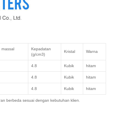
 massal
Kepadatan
Kristal
Warna
(g/cm3)
4.8
Kubik
hitam
4.8
Kubik
hitam
4.8
Kubik
hitam
an berbeda sesuai dengan kebutuhan klien.