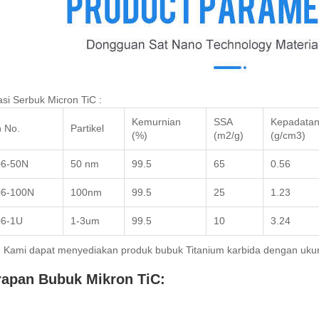
asi Serbuk Micron TiC :
Kemurnian
SSA
Kepadatan
 No.
Partikel
(%)
(m2/g)
(g/cm3)
6-50N
50 nm
99.5
65
0.56
6-100N
100nm
99.5
25
1.23
6-1U
1-3um
99.5
10
3.24
: Kami dapat menyediakan produk bubuk Titanium karbida dengan ukur
apan Bubuk Mikron TiC: